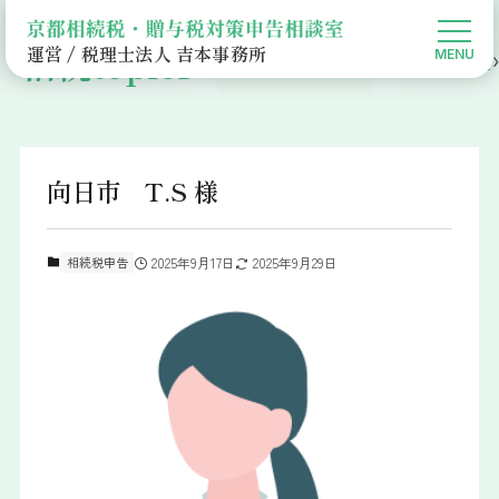
相続topics
運営 / 税理士法人 吉本事務所
京都相続税・贈与税対策申告相談室HOME
お客様の声
相続税申告
向日市 T.S 様
相続税申告
2025年9月17日
2025年9月29日