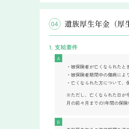
遺族厚生年金
（厚
04
1. 支給要件
A
・被保険者が亡くなられたと
・被保険者期間中の傷病によ
・亡くなられた方について、
※ただし、亡くなられた日が令
月の前々月までの1年間の保
B