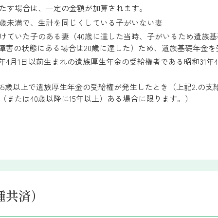
たす場合は、一定の金額が加算されます。
65歳未満で、生計を同じくしている子がいない妻
けていた子のある妻（40歳に達した当時、子がいるため遺族
（障害の状態にある場合は20歳に達した）ため、遺族基礎年金
年4月1日以前生まれの遺族厚生年金の受給権者である昭和31年4
に65歳以上で遺族厚生年金の受給権が発生したとき（上記2.の
（または40歳以降に15年以上）ある場合に限ります。）
種共済）