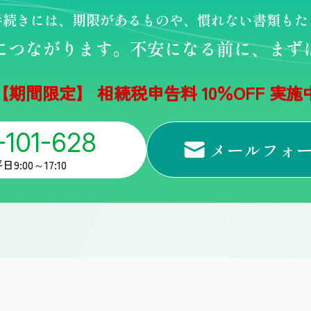
手続きには、期限があるものや、
慣れない書類もた
につながります。
不安になる前に、
まず
【期間限定】 相続税申告料 10％OFF 実施
-101-628
メールフォ
9:00～17:10