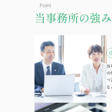
Point
当事務所の強み
0
当
の
つ
な