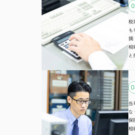
0
税
も
摘
相
と
0
当
な
保
相