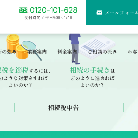
こ
0120-101-628
メールフォー
受付時間 / 平日9:00～17:10
所の強み
業務案内
料金案内
ご相談の流れ
お客
続税を節税
相続の手続き
するには、
は
のような対策をすれば
どのように進めれば
よいのか？
よいのか？
相続税申告