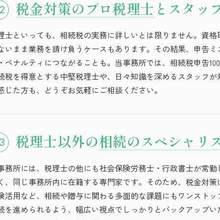
税金対策のプロ税理士
と
スタッ
2
理士といっても、相続税の実務に詳しいとは限りません。資格
ないまま業務を請け負うケースもあります。その結果、申告ミ
・ペナルティにつながることも。当事務所では、相続税申告10
続税を得意とする中堅税理士や、日々知識を深めるスタッフが
感じた方も、どうぞお気軽にご相談ください。
税理士以外の
相続のスペシャリ
3
事務所には、税理士の他にも社会保険労務士・行政書士が常勤
く、同じ事務所内に在籍する専門家です。そのため、税金対策
険活用など、相続や贈与に関わる多面的な課題にもワンストッ
続を進められるよう、幅広い視点でしっかりとバックアップい