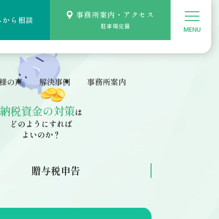
んなお悩み解決します
事務所案内・アクセス
ムから相談
駐車場完備
様の声
解決事例
事務所案内
納税資金の対策
は
どのようにすれば
よいのか？
贈与税申告