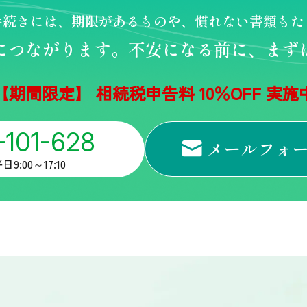
手続きには、期限があるものや、
慣れない書類もた
につながります。
不安になる前に、
まず
【期間限定】 相続税申告料 10％OFF 実施
-101-628
メールフォ
9:00～17:10