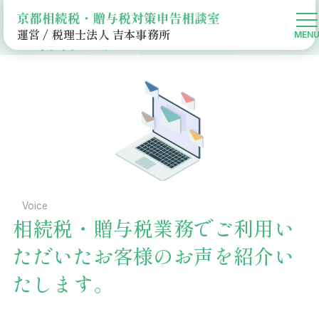
お客様の声
運営 / 税理士法人 吉本事務所
京都相続税・贈与税対策申告相談室HOME
お客様の声
贈与税申告
Voice
相続税・贈与税業務でご利用い
ただいたお客様のお声を紹介い
たします。