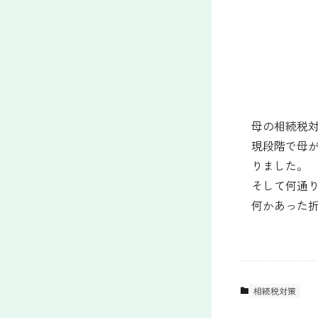
母の相続税
現段階で母
りました。
そして何通
何かあった
相続税対策