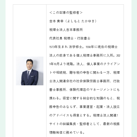
＜この記事の監修者＞
吉本 貴幸（よしもと たかゆき）
税理士法人吉本事務所
代表社員 税理士・行政書士
1973年生まれ 法学修士。1998年に現在の税理士
法人の前身である個人税理士事務所に入所。202
1年10月より現職。法人、個人事業のクライアン
トや相続税、贈与税の申告に関わる一方、税理
士法人関連会社の社会保険労務士事務所、行政
書士事務所、保険代理店のマネージメントにも
携わる。経営に関する総合的な知識のもと、税
務申告のみならず、事業運営・起業・法人設立
のアドバイスも得意とする。税理士法人関連7
サイトの総編集長・監修者として、最新の税務
情報発信に務めている。