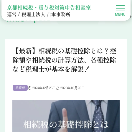
相続topics
運営 / 税理士法人 吉本事務所
京都相続税・贈与税対策申告相談室HOME
相続Topics
相続税
【最
【最新】相続税の基礎控除とは？控
除額や相続税の計算方法、各種控除
など税理士が基本を解説！
相続税
2024年12月25日
2025年10月20日