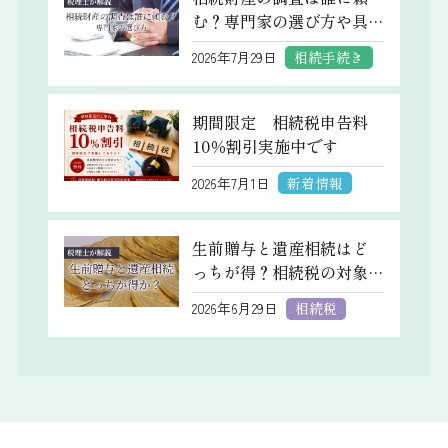
む？専門家の選び方や具
体的なケースもわかりや
2026年7月29日
相続手続き
すく解説
期間限定 相続税申告料
10％割引実施中です
2026年7月1日
新着情報
生前贈与と遺産相続はど
っちが得？相続税の対象
になるケースや非課税で
2026年6月29日
相続税
生前贈与をする方法も税
理士が解説