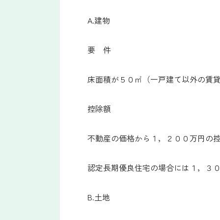
A.建物
要 件
床面積が５０㎡（一戸建て以外の賃
控除額
不動産の価格から１，２００万円の
認定長期優良住宅の場合には１，３
B.土地