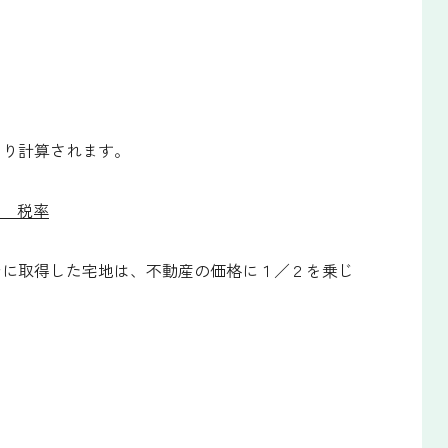
より計算されます。
× 税率
でに取得した宅地は、不動産の価格に１／２を乗じ