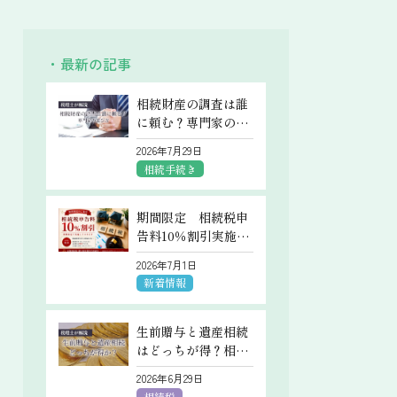
・最新の記事
相続財産の調査は誰
に頼む？専門家の選
び方や具体的なケー
2026年7月29日
スもわかりやすく解
相続手続き
説
期間限定 相続税申
告料10％割引実施中
です
2026年7月1日
新着情報
生前贈与と遺産相続
はどっちが得？相続
税の対象になるケー
2026年6月29日
スや非課税で生前贈
相続税