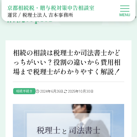
相続topics
運営 / 税理士法人 吉本事務所
京都相続税・贈与税対策申告相談室HOME
相続Topics
相続手続き
相続の相談は税理士か司法書士かど
っちがいい？役割の違いから費用相
場まで税理士がわかりやすく解説！
相続手続き
2024年6月26日
2025年10月30日