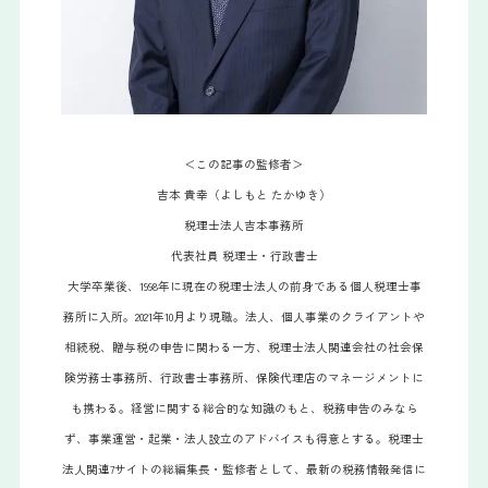
＜この記事の監修者＞
吉本 貴幸（よしもと たかゆき）
税理士法人吉本事務所
代表社員 税理士・行政書士
大学卒業後、1998年に現在の税理士法人の前身である個人税理士事
務所に入所。2021年10月より現職。法人、個人事業のクライアントや
相続税、贈与税の申告に関わる一方、税理士法人関連会社の社会保
険労務士事務所、行政書士事務所、保険代理店のマネージメントに
も携わる。経営に関する総合的な知識のもと、税務申告のみなら
ず、事業運営・起業・法人設立のアドバイスも得意とする。税理士
法人関連7サイトの総編集長・監修者として、最新の税務情報発信に