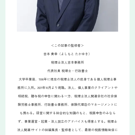
＜この記事の監修者＞
吉本 貴幸（よしもと たかゆき）
税理士法人吉本事務所
代表社員 税理士・行政書士
大学卒業後、1998年に現在の税理士法人の前身である個人税理士事
務所に入所。2021年10月より現職。法人、個人事業のクライアントや
相続税、贈与税の申告に関わる一方、税理士法人関連会社の社会保
険労務士事務所、行政書士事務所、保険代理店のマネージメントに
も携わる。経営に関する総合的な知識のもと、税務申告のみなら
ず、事業運営・起業・法人設立のアドバイスも得意とする。税理士
法人関連7サイトの総編集長・監修者として、最新の税務情報発信に