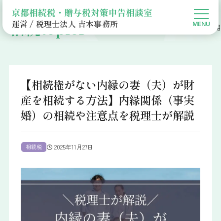
相続topics
運営 / 税理士法人 吉本事務所
京都相続税・贈与税対策申告相談室HOME
相続Topics
相続税
【相
【相続権がない内縁の妻（夫）が財
産を相続する方法】内縁関係（事実
婚）の相続や注意点を税理士が解説
相続税
2025年11月27日