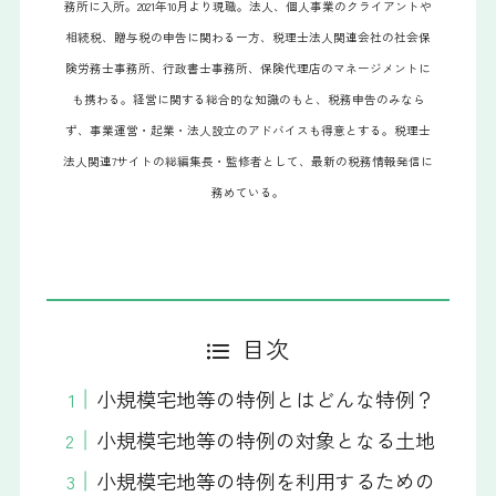
務所に入所。2021年10月より現職。法人、個人事業のクライアントや
相続税、贈与税の申告に関わる一方、税理士法人関連会社の社会保
険労務士事務所、行政書士事務所、保険代理店のマネージメントに
も携わる。経営に関する総合的な知識のもと、税務申告のみなら
ず、事業運営・起業・法人設立のアドバイスも得意とする。税理士
法人関連7サイトの総編集長・監修者として、最新の税務情報発信に
務めている。
目次
小規模宅地等の特例とはどんな特例？
小規模宅地等の特例の対象となる土地
小規模宅地等の特例を利用するための