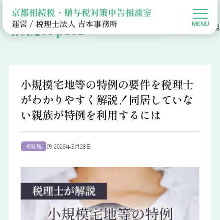
相続topics
運営 / 税理士法人 吉本事務所
京都相続税・贈与税対策申告相談室HOME
相続Topics
相続税
小規
小規模宅地等の特例の要件を税理士
がわかりやすく解説！同居していな
い親族が特例を利用するには
相続税
2026年5月28日